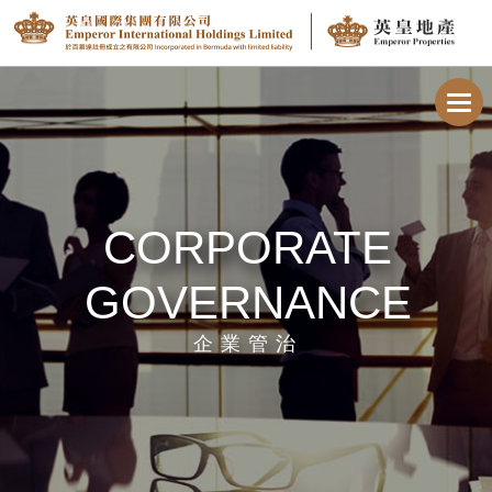
Toggl
navig
CORPORATE
GOVERNANCE
企業管治