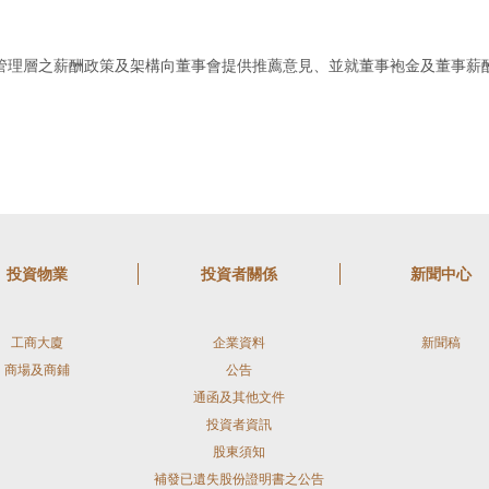
管理層之薪酬政策及架構向董事會提供推薦意見、並就董事袍金及董事薪
投資物業
投資者關係
新聞中心
工商大廈
企業資料
新聞稿
商場及商鋪
公告
通函及其他文件
投資者資訊
股東須知
補發已遺失股份證明書之公告