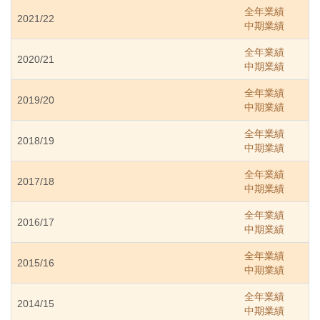
全年業績
2021/22
中期業績
全年業績
2020/21
中期業績
全年業績
2019/20
中期業績
全年業績
2018/19
中期業績
全年業績
2017/18
中期業績
全年業績
2016/17
中期業績
全年業績
2015/16
中期業績
全年業績
2014/15
中期業績