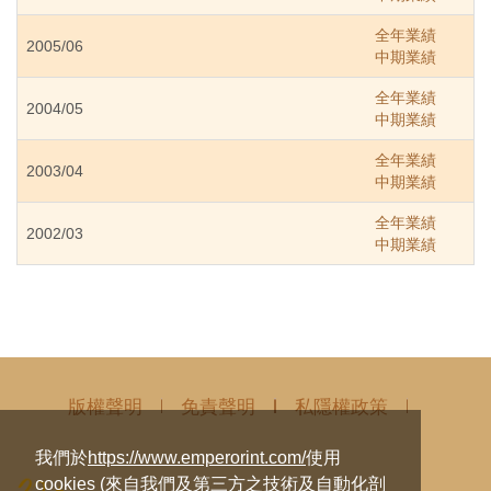
全年業績
2005/06
中期業績
全年業績
2004/05
中期業績
全年業績
2003/04
中期業績
全年業績
2002/03
中期業績
版權聲明
免責聲明
私隱權政策
我們於
https://www.emperorint.com/
使用
cookies (來自我們及第三方之技術及自動化剖